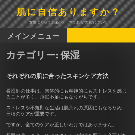
コ
ン
肌に自信ありますか？
テ
ン
女性にとって永遠のテーマである“美肌”について
ツ
へ
メインメニュー
ス
キ
カテゴリー:
保湿
ッ
プ
それぞれの肌に合ったスキンケア方法
看護師の仕事は、肉体的にも精神的にもストレスを感じ
ることが多く、睡眠不足にもなりがちです。
ストレスや不規則な生活は肌荒れの原因にもなるため、
日頃のケアが重要です。
ですが、全てのケアが正しいわけではありません。