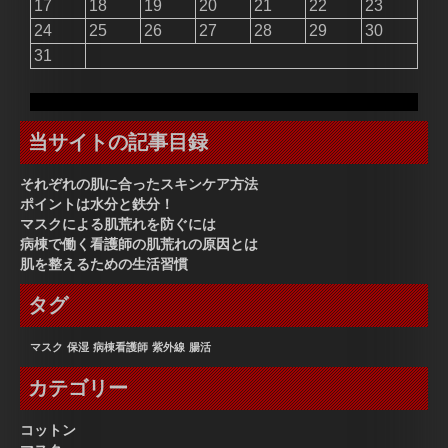
17
18
19
20
21
22
23
24
25
26
27
28
29
30
31
当サイトの記事目録
それぞれの肌に合ったスキンケア方法
ポイントは水分と鉄分！
マスクによる肌荒れを防ぐには
病棟で働く看護師の肌荒れの原因とは
肌を整えるための生活習慣
タグ
マスク
保湿
病棟看護師
紫外線
腸活
カテゴリー
コットン