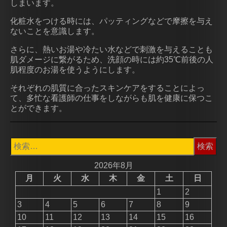
しまいます。
化粧水をつける時には、パッティングなどで摩擦を与え
ないことを意識します。
さらに、熱いお湯や冷たい水などで刺激を与えることも
肌ダメージに繋がるため、洗顔の時には約35℃前後の人
肌程度のお湯を使うようにします。
それぞれの肌質に合ったスキンケアをすることによっ
て、多忙な看護師の仕事をしながらも肌を健康に保つこ
とができます。
検
索:
2026年8月
月
火
水
木
金
土
日
1
2
3
4
5
6
7
8
9
10
11
12
13
14
15
16