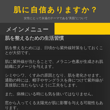
コ
ン
肌に自信ありますか？
テ
ン
女性にとって永遠のテーマである“美肌”について
ツ
へ
メインメニュー
ス
肌を整えるための生活習慣
キ
ッ
肌を整えるためには、日頃から紫外線対策をしておくこ
プ
とが大切です。
肌に紫外線が当たることで、メラニン色素が生成され肌
組織にダメージを与えます。
シミやシワ、くすみの原因となり、肌を老化させます。
通勤の時には、帽子やサングラスを身につけて紫外線が
直接肌に当たらないように工夫をします。
また、病棟にいる時にも気を抜いてはなりません。
窓から入ってくる太陽光が肌に影響を与える可能性もあ
ります。